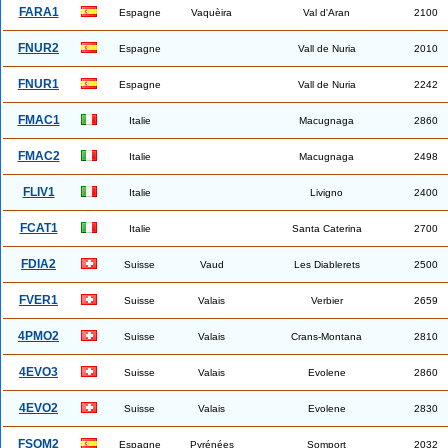
FARA1
Espagne
Vaquèira
Val d'Aran
2100
FNUR2
Espagne
Vall de Nuria
2010
FNUR1
Espagne
Vall de Nuria
2242
FMAC1
Italie
Macugnaga
2860
FMAC2
Italie
Macugnaga
2498
FLIV1
Italie
Livigno
2400
FCAT1
Italie
Santa Caterina
2700
FDIA2
Suisse
Vaud
Les Diablerets
2500
FVER1
Suisse
Valais
Verbier
2659
4PMO2
Suisse
Valais
Crans-Montana
2810
4EVO3
Suisse
Valais
Evolene
2860
4EVO2
Suisse
Valais
Evolene
2830
FSOM2
Espagne
Pyrénées
Somport
2032