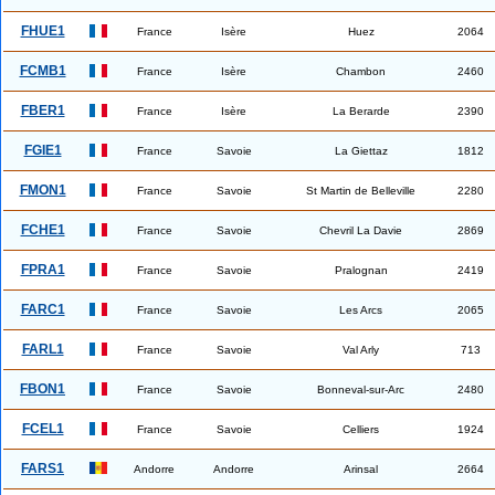
FHUE1
France
Isère
Huez
2064
FCMB1
France
Isère
Chambon
2460
FBER1
France
Isère
La Berarde
2390
FGIE1
France
Savoie
La Giettaz
1812
FMON1
France
Savoie
St Martin de Belleville
2280
FCHE1
France
Savoie
Chevril La Davie
2869
FPRA1
France
Savoie
Pralognan
2419
FARC1
France
Savoie
Les Arcs
2065
FARL1
France
Savoie
Val Arly
713
FBON1
France
Savoie
Bonneval-sur-Arc
2480
FCEL1
France
Savoie
Celliers
1924
FARS1
Andorre
Andorre
Arinsal
2664