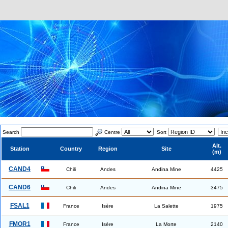
Search
Centre
Sort
Alt.
Station
Country
Region
Site
(m)
CAND4
Chili
Andes
Andina Mine
4425
CAND6
Chili
Andes
Andina Mine
3475
FSAL1
France
Isère
La Salette
1975
FMOR1
France
Isère
La Morte
2140