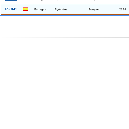
FSOM1
Espagne
Pyrénées
Somport
2189